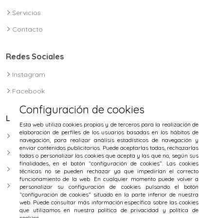
Servicios
Contacto
Redes Sociales
Instagram
Facebook
Configuración de cookies
Legal
Esta web utiliza cookies propias y de terceros para la realización de
elaboración de perfiles de los usuarios basadas en los hábitos de
Política de privacidad
navegación, para realizar análisis estadísticos de navegación y
enviar contenidos publicitarios. Puede aceptarlas todas, rechazarlas
Aviso Legal
todas o personalizar las cookies que acepta y las que no, según sus
finalidades, en el botón “configuración de cookies”. Las cookies
Política de Cookies
técnicas no se pueden rechazar ya que impedirían el correcto
funcionamiento de la web. En cualquier momento puede volver a
Configurar cookies
personalizar su configuración de cookies pulsando el botón
“configuración de cookies” situado en la parte inferior de nuestra
web. Puede consultar más información específica sobre las cookies
que utilizamos en nuestra política de privacidad y política de
cookies.